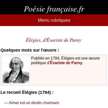
Poésie française.fr
Menu rubriques
Élégies, d'Évariste de Parny
Quelques mots sur l'œuvre :
Publiée en 1784, Élégies est une œuvre
poétique d'
Évariste de Parny
.
Le recueil Élégies (1784) :
—
Aimer est un destin charmant
.