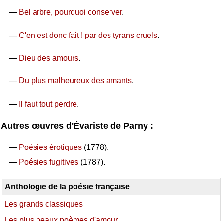
—
Bel arbre, pourquoi conserver
.
—
C'en est donc fait ! par des tyrans cruels
.
—
Dieu des amours
.
—
Du plus malheureux des amants
.
—
Il faut tout perdre
.
Autres œuvres d'Évariste de Parny :
—
Poésies érotiques
(1778).
—
Poésies fugitives
(1787).
Anthologie de la poésie française
Les grands classiques
Les plus beaux poèmes d'amour