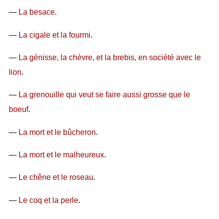
—
La besace
.
—
La cigale et la fourmi
.
—
La génisse, la chèvre, et la brebis, en société avec le
lion
.
—
La grenouille qui veut se faire aussi grosse que le
boeuf
.
—
La mort et le bûcheron
.
—
La mort et le malheureux
.
—
Le chêne et le roseau
.
—
Le coq et la perle
.