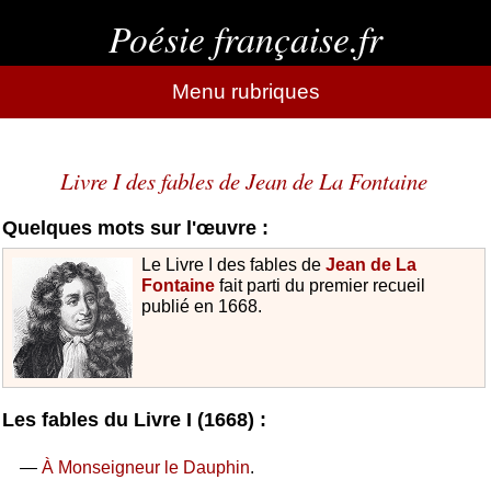
Poésie française.fr
Menu rubriques
Livre I des fables de Jean de La Fontaine
Quelques mots sur l'œuvre :
Le Livre I des fables de
Jean de La
Fontaine
fait parti du premier recueil
publié en 1668.
Les fables du Livre I (1668) :
—
À Monseigneur le Dauphin
.