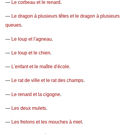
—
Le corbeau et le renard
.
—
Le dragon à plusieurs têtes et le dragon à plusieurs
queues
.
—
Le loup et l'agneau
.
—
Le loup et le chien
.
—
L'enfant et le maître d'école
.
—
Le rat de ville et le rat des champs
.
—
Le renard et la cigogne
.
—
Les deux mulets
.
—
Les frelons et les mouches à miel
.