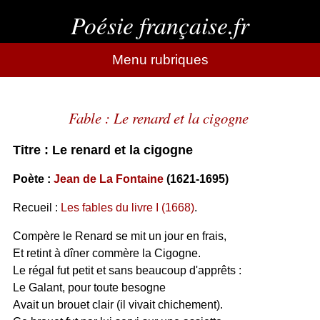
Poésie française.fr
Menu rubriques
Fable : Le renard et la cigogne
Titre : Le renard et la cigogne
Poète :
Jean de La Fontaine
(1621-1695)
Recueil :
Les fables du livre I (1668)
.
Compère le Renard se mit un jour en frais,
Et retint à dîner commère la Cigogne.
Le régal fut petit et sans beaucoup d'apprêts :
Le Galant, pour toute besogne
Avait un brouet clair (il vivait chichement).