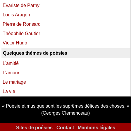
Évariste de Parny
Louis Aragon
Pierre de Ronsard
Théophile Gautier
Victor Hugo
Quelques thèmes de poésies
L'amitié
L'amour
Le mariage
La vie
Poésie et musique sont les suprêmes délices des choses.
(Georges Clemenceau)
Sites de poésies
-
Contact
-
Mentions légales