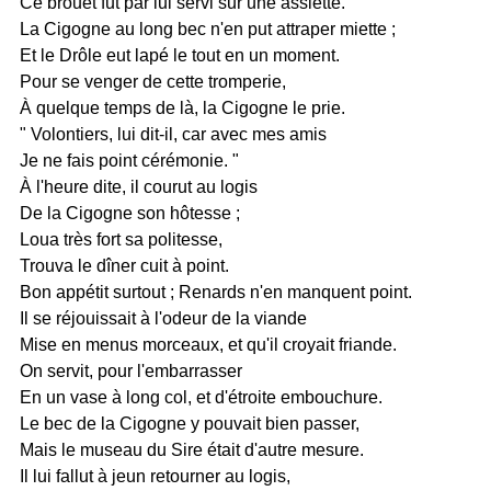
Ce brouet fut par lui servi sur une assiette.
La Cigogne au long bec n'en put attraper miette ;
Et le Drôle eut lapé le tout en un moment.
Pour se venger de cette tromperie,
À quelque temps de là, la Cigogne le prie.
" Volontiers, lui dit-il, car avec mes amis
Je ne fais point cérémonie. "
À l'heure dite, il courut au logis
De la Cigogne son hôtesse ;
Loua très fort sa politesse,
Trouva le dîner cuit à point.
Bon appétit surtout ; Renards n'en manquent point.
Il se réjouissait à l'odeur de la viande
Mise en menus morceaux, et qu'il croyait friande.
On servit, pour l'embarrasser
En un vase à long col, et d'étroite embouchure.
Le bec de la Cigogne y pouvait bien passer,
Mais le museau du Sire était d'autre mesure.
Il lui fallut à jeun retourner au logis,