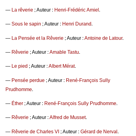
—
La rêverie
; Auteur :
Henri-Frédéric Amiel
.
—
Sous le sapin
; Auteur :
Henri Durand
.
—
La Pensée et la Rêverie
; Auteur :
Antoine de Latour
.
—
Rêverie
; Auteur :
Amable Tastu
.
—
Le pied
; Auteur :
Albert Mérat
.
—
Pensée perdue
; Auteur :
René-François Sully
Prudhomme
.
—
Éther
; Auteur :
René-François Sully Prudhomme
.
—
Rêverie
; Auteur :
Alfred de Musset
.
—
Rêverie de Charles VI
; Auteur :
Gérard de Nerval
.