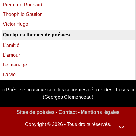
Pierre de Ronsard
Théophile Gautier
Victor Hugo
Quelques thèmes de poésies
L'amitié
L'amour
Le mariage
La vie
Poésie et musique sont les suprêmes délices des choses.
(Georges Clemenceau)
Sites de poésies
-
Contact
-
Mentions légales
Copyright © 2026 - Tous droits réservés.
Top