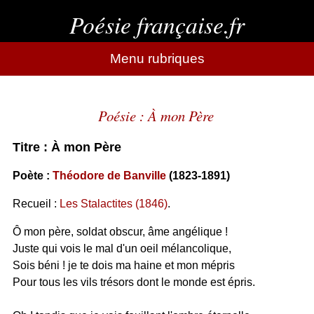
Poésie française.fr
Menu rubriques
Poésie : À mon Père
Titre : À mon Père
Poète :
Théodore de Banville
(1823-1891)
Recueil :
Les Stalactites (1846)
.
Ô mon père, soldat obscur, âme angélique !
Juste qui vois le mal d'un oeil mélancolique,
Sois béni ! je te dois ma haine et mon mépris
Pour tous les vils trésors dont le monde est épris.