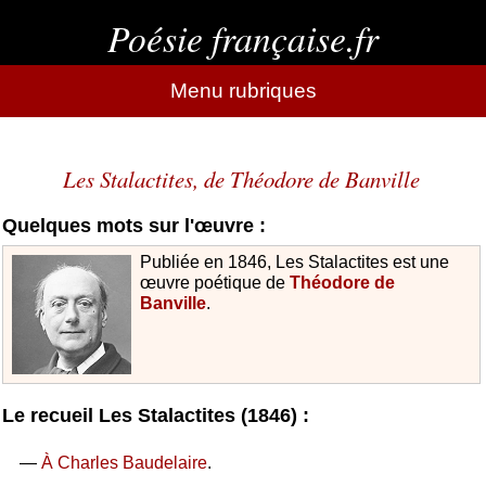
Poésie française.fr
Menu rubriques
Les Stalactites, de Théodore de Banville
Quelques mots sur l'œuvre :
Publiée en 1846, Les Stalactites est une
œuvre poétique de
Théodore de
Banville
.
Le recueil Les Stalactites (1846) :
—
À Charles Baudelaire
.