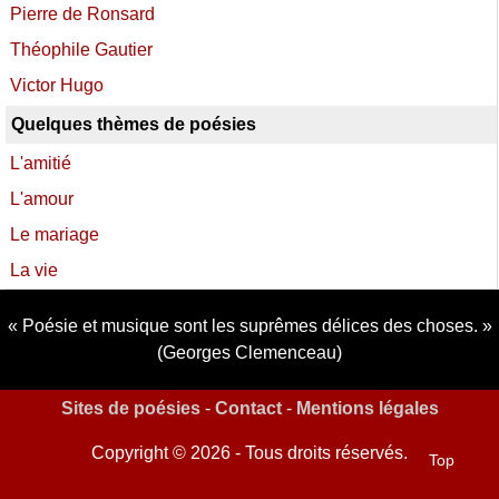
Pierre de Ronsard
Théophile Gautier
Victor Hugo
Quelques thèmes de poésies
L'amitié
L'amour
Le mariage
La vie
Poésie et musique sont les suprêmes délices des choses.
(Georges Clemenceau)
Sites de poésies
-
Contact
-
Mentions légales
Copyright © 2026 - Tous droits réservés.
Top