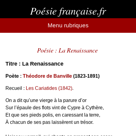
Poésie française.fr
Menu rubriques
Poésie : La Renaissance
Titre : La Renaissance
Poète :
Théodore de Banville
(1823-1891)
Recueil :
Les Cariatides (1842)
.
On a dit qu’une vierge à la parure d’or
Sur l’épaule des flots vint de Cypre à Cythère,
Et que ses pieds polis, en caressant la terre,
À chacun de ses pas laissèrent un trésor.