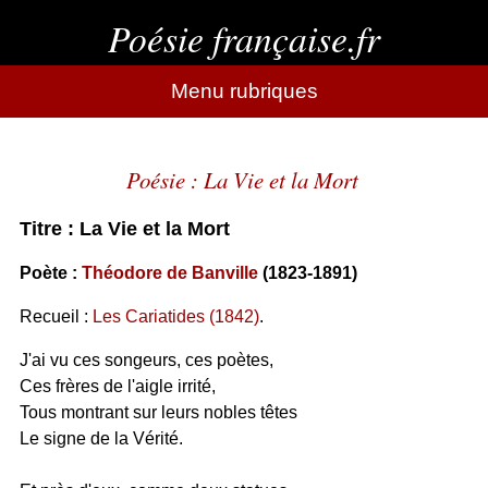
Poésie française.fr
Menu rubriques
Poésie : La Vie et la Mort
Titre : La Vie et la Mort
Poète :
Théodore de Banville
(1823-1891)
Recueil :
Les Cariatides (1842)
.
J'ai vu ces songeurs, ces poètes,
Ces frères de l'aigle irrité,
Tous montrant sur leurs nobles têtes
Le signe de la Vérité.