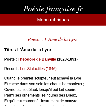
Poésie française.fr
Menu rubriques
Poésie : L'Âme de la Lyre
Titre : L'Âme de la Lyre
Poète :
Théodore de Banville
(1823-1891)
Recueil :
Les Stalactites (1846)
.
Quand le premier sculpteur eut achevé la Lyre
Et caché dans son sein les chants harmonieux ;
Ouvrier sans défaut, lorsqu'il eut fait sourire
Parmi ses ornements les figures des Dieux,
Et qu'il eut couronné l'instrument de martyre