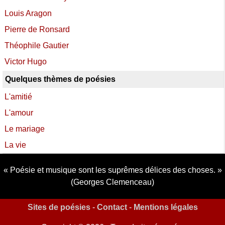
Louis Aragon
Pierre de Ronsard
Théophile Gautier
Victor Hugo
Quelques thèmes de poésies
L'amitié
L'amour
Le mariage
La vie
Poésie et musique sont les suprêmes délices des choses.
(Georges Clemenceau)
Sites de poésies
-
Contact
-
Mentions légales