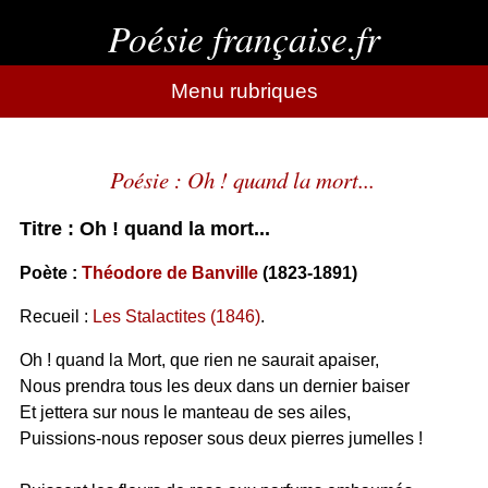
Poésie française.fr
Menu rubriques
Poésie : Oh ! quand la mort...
Titre : Oh ! quand la mort...
Poète :
Théodore de Banville
(1823-1891)
Recueil :
Les Stalactites (1846)
.
Oh ! quand la Mort, que rien ne saurait apaiser,
Nous prendra tous les deux dans un dernier baiser
Et jettera sur nous le manteau de ses ailes,
Puissions-nous reposer sous deux pierres jumelles !