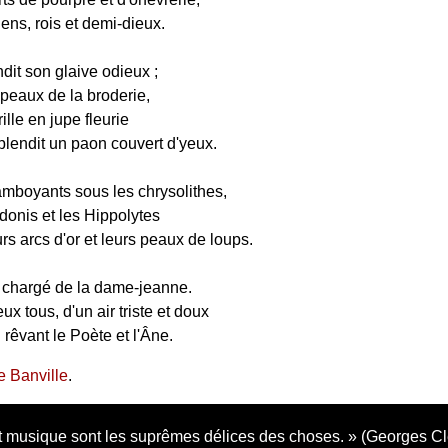
ns, rois et demi-dieux.
dit son glaive odieux ;
ipeaux de la broderie,
ille en jupe fleurie
endit un paon couvert d'yeux.
lamboyants sous les chrysolithes,
donis et les Hippolytes
rs arcs d'or et leurs peaux de loups.
st chargé de la dame-jeanne.
ux tous, d'un air triste et doux
rêvant le Poète et l'Âne.
 Banville
.
 musique sont les suprêmes délices des choses.
(Georges C