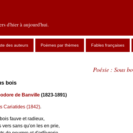
rs d'hier à aujourd'hui.
ste des auteurs
Poèmes par thèmes
Fables françaises
Poésie : Sous bo
us bois
odore de Banville
(1823-1891)
s Cariatides (1842)
.
 bois fauve et radieux,
 vers sans qu'on les en prie,
ts de pourpre et d'orfèvrerie,