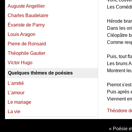
Auguste Angellier
Les Comédie
Charles Baudelaire
Hérode bran
Évariste de Parny
Dans les or
Louis Aragon
Cléopâtre br
Comme respl
Pierre de Ronsard
Théophile Gautier
Puis, tout f
Victor Hugo
Les bruns A
Montrent leu
Quelques thèmes de poésies
L'amitié
Pierrot s'e
Puis après e
L'amour
Viennent en 
Le mariage
Théodore de
La vie
Poésie et