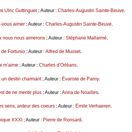
i Ulric Guttinguer
; Auteur :
Charles-Augustin Sainte-Beuve
.
z-vous aimer
; Auteur :
Charles-Augustin Sainte-Beuve
.
ux nous nous aimerons
; Auteur :
Stéphane Mallarmé
.
de Fortunio
; Auteur :
Alfred de Musset
.
ui m'aime
; Auteur :
Charles d'Orléans
.
t un destin charmant
; Auteur :
Évariste de Parny
.
est de ne mentir plus
; Auteur :
Anna de Noailles
.
es sens, ardeur des coeurs
; Auteur :
Émile Verhaeren
.
hique XXXI
; Auteur :
Pierre de Ronsard
.