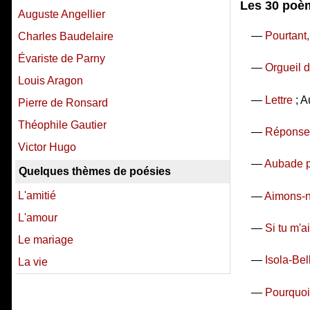
Les 30 poèm
Auguste Angellier
—
Pourtant,
Charles Baudelaire
Évariste de Parny
—
Orgueil d
Louis Aragon
—
Lettre
; A
Pierre de Ronsard
Théophile Gautier
—
Réponse
Victor Hugo
—
Aubade p
Quelques thèmes de poésies
L'amitié
—
Aimons-n
L'amour
—
Si tu m'
Le mariage
—
Isola-Bel
La vie
—
Pourquoi