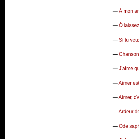
—
À mon am
—
Ô laisse
—
Si tu ve
—
Chanson 
—
J'aime q
—
Aimer es
—
Aimer, c'
—
Ardeur d
—
Ode sap