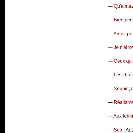
—
Qu'aime
—
Bien per
—
Aimer po
—
Je n'aime
—
Ceux qui
—
Les chaî
—
Soupir
; 
—
Réalism
—
Aux fem
—
Soir
; Aut