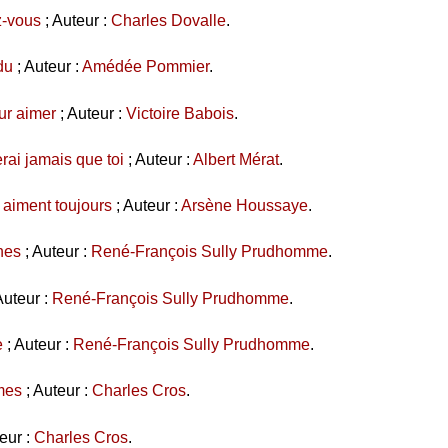
z-vous
; Auteur :
Charles Dovalle
.
du
; Auteur :
Amédée Pommier
.
ur aimer
; Auteur :
Victoire Babois
.
rai jamais que toi
; Auteur :
Albert Mérat
.
 aiment toujours
; Auteur :
Arsène Houssaye
.
nes
; Auteur :
René-François Sully Prudhomme
.
Auteur :
René-François Sully Prudhomme
.
e
; Auteur :
René-François Sully Prudhomme
.
mes
; Auteur :
Charles Cros
.
eur :
Charles Cros
.