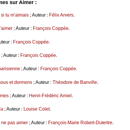
es sur Aimer :
 si tu m'aimais
; Auteur :
Félix Arvers
.
'aimer
; Auteur :
François Coppée
.
uteur :
François Coppée
.
; Auteur :
François Coppée
.
arisienne
; Auteur :
François Coppée
.
ous et dormons
; Auteur :
Théodore de Banville
.
aimes
; Auteur :
Henri-Frédéric Amiel
.
la
; Auteur :
Louise Colet
.
 ne pas aimer
; Auteur :
François-Marie Robert-Dutertre
.