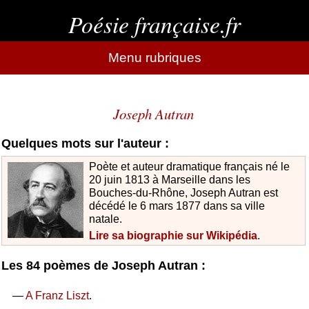
Poésie française.fr
Menu rubriques
Joseph Autran
Quelques mots sur l'auteur :
Poète et auteur dramatique français né le
20 juin 1813 à Marseille dans les
Bouches-du-Rhône, Joseph Autran est
décédé le 6 mars 1877 dans sa ville
natale.
Lire sa biographie sur Wikipédia
.
Les 84 poèmes de Joseph Autran :
—
A Franz Liszt
.