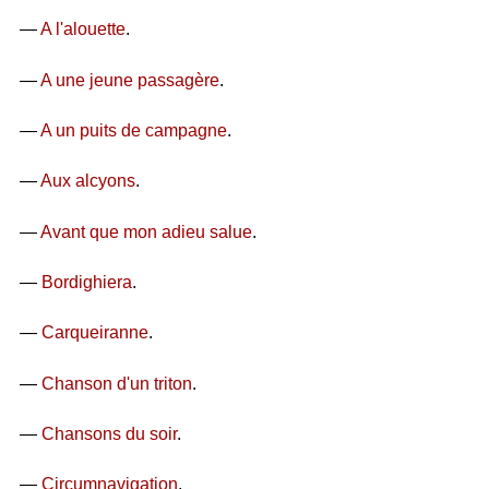
—
A l'alouette
.
—
A une jeune passagère
.
—
A un puits de campagne
.
—
Aux alcyons
.
—
Avant que mon adieu salue
.
—
Bordighiera
.
—
Carqueiranne
.
—
Chanson d'un triton
.
—
Chansons du soir
.
—
Circumnavigation
.