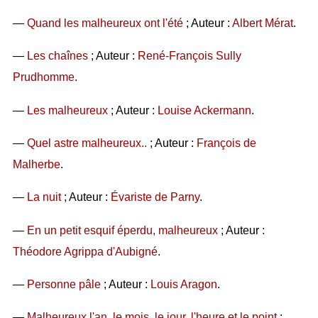
—
Quand les malheureux ont l'été
; Auteur :
Albert Mérat
.
—
Les chaînes
; Auteur :
René-François Sully
Prudhomme
.
—
Les malheureux
; Auteur :
Louise Ackermann
.
—
Quel astre malheureux..
; Auteur :
François de
Malherbe
.
—
La nuit
; Auteur :
Évariste de Parny
.
—
En un petit esquif éperdu, malheureux
; Auteur :
Théodore Agrippa d'Aubigné
.
—
Personne pâle
; Auteur :
Louis Aragon
.
—
Malheureux l'an, le mois, le jour, l'heure et le point
;