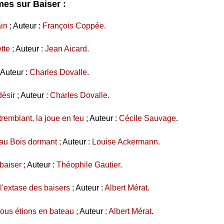
es sur Baiser :
in
; Auteur :
François Coppée
.
tte
; Auteur :
Jean Aicard
.
 Auteur :
Charles Dovalle
.
désir
; Auteur :
Charles Dovalle
.
remblant, la joue en feu
; Auteur :
Cécile Sauvage
.
 au Bois dormant
; Auteur :
Louise Ackermann
.
baiser
; Auteur :
Théophile Gautier
.
l'extase des baisers
; Auteur :
Albert Mérat
.
nous étions en bateau
; Auteur :
Albert Mérat
.