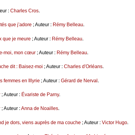
eur :
Charles Cros
.
tés que j'adore
; Auteur :
Rémy Belleau
.
ux que je meure
; Auteur :
Rémy Belleau
.
e-moi, mon cœur
; Auteur :
Rémy Belleau
.
che dit : Baisez-moi
; Auteur :
Charles d'Orléans
.
s femmes en Illyrie
; Auteur :
Gérard de Nerval
.
r
; Auteur :
Évariste de Parny
.
r
; Auteur :
Anna de Noailles
.
nd je dors, viens auprès de ma couche
; Auteur :
Victor Hugo
.