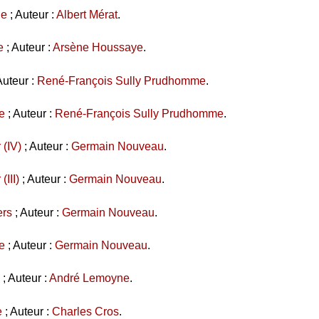
he
; Auteur :
Albert Mérat
.
e
; Auteur :
Arsène Houssaye
.
Auteur :
René-François Sully Prudhomme
.
e
; Auteur :
René-François Sully Prudhomme
.
 (IV)
; Auteur :
Germain Nouveau
.
(III)
; Auteur :
Germain Nouveau
.
ers
; Auteur :
Germain Nouveau
.
e
; Auteur :
Germain Nouveau
.
; Auteur :
André Lemoyne
.
e
; Auteur :
Charles Cros
.