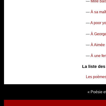
—
Mille bai
—
À sa maît
—
A poor y
—
À Georg
—
À Aimée 
—
À une f
La liste de
Les poèmes
Poésie et