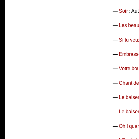
—
Soir
; Aut
—
Les beau
—
Si tu ve
—
Embrass
—
Votre bou
—
Chant de
—
Le baise
—
Le baise
—
Oh ! qua