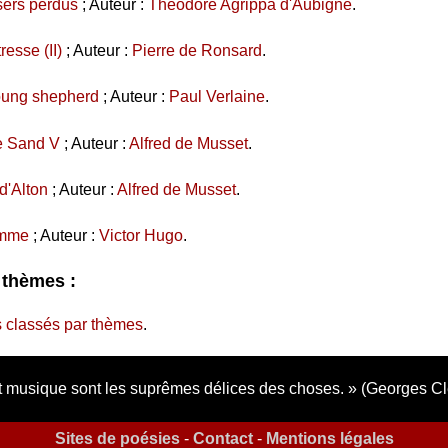
sers perdus
; Auteur :
Théodore Agrippa d'Aubigné
.
resse (II)
; Auteur :
Pierre de Ronsard
.
oung shepherd
; Auteur :
Paul Verlaine
.
e Sand V
; Auteur :
Alfred de Musset
.
d'Alton
; Auteur :
Alfred de Musset
.
emme
; Auteur :
Victor Hugo
.
s thèmes :
 classés par thèmes
.
 musique sont les suprêmes délices des choses.
(Georges C
Sites de poésies
-
Contact
-
Mentions légales