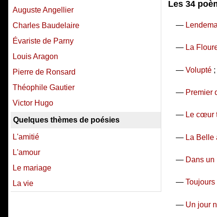
Les 34 poèm
Auguste Angellier
—
Lendema
Charles Baudelaire
Évariste de Parny
—
La Floure
Louis Aragon
—
Volupté
;
Pierre de Ronsard
Théophile Gautier
—
Premier 
Victor Hugo
—
Le cœur t
Quelques thèmes de poésies
L'amitié
—
La Belle
L'amour
—
Dans un 
Le mariage
—
Toujours 
La vie
—
Un jour 