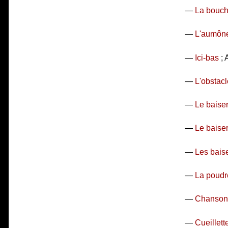
—
La bouc
—
L'aumôn
—
Ici-bas
; 
—
L'obstacl
—
Le baiser
—
Le baiser 
—
Les bais
—
La poudr
—
Chanson
—
Cueillett